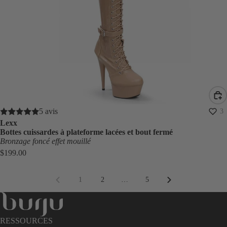
5 avis
3
Lexx
Bottes cuissardes à plateforme lacées et bout fermé
Bronzage foncé effet mouillé
$199.00
1
2
…
5
RESSOURCES