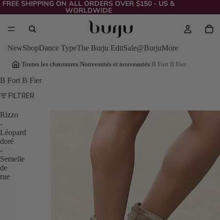
FREE SHIPPING ON ALL ORDERS OVER $150 - US &
WORLDWIDE
New
Shop
Dance Type
The Burju Edit
Sale
@Burju
More
/
Toutes les chaussures
/
Nouveautés et nouveautés
/
B Fort B Fier
B Fort B Fier
FILTRER
Rizzo
-
Léopard
doré
-
Semelle
de
rue