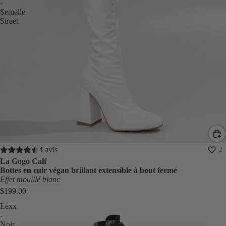
-
Semelle
Street
4 avis
2
La Gogo Calf
Bottes en cuir végan brillant extensible à bout fermé
Effet mouillé blanc
$199.00
Lexx
-
Noir