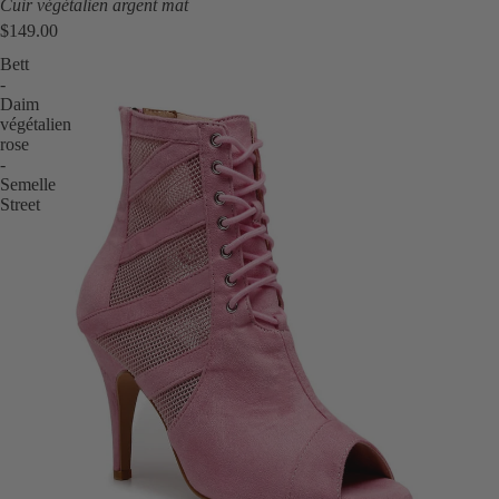
Cuir végétalien argent mat
$149.00
Bett
-
Daim
végétalien
rose
-
Semelle
Street