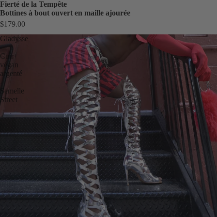
Fierté de la Tempête
Bottines à bout ouvert en maille ajourée
$179.00
Gladysse
-
Cuir
végan
argenté
-
Semelle
Street