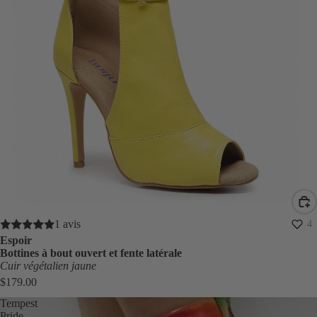
1 avis
4
Espoir
Bottines à bout ouvert et fente latérale
Cuir végétalien jaune
$179.00
Tempest
Pride