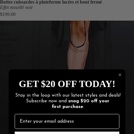
Bottes cuissardes à plateforme lacées et bout fermé
Effet mouillé noir
$199.00
Respect
-
Daim
végétalien
rouge
-
Semelle
Street
GET $20 OFF TODAY!
Stay in the loop with our latest styles and deals!
Subscribe now and
snag
$20 off
your
first purchase
.