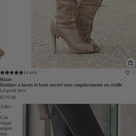
14 avis
12
Rizzo
Bottines à lacets et bout ouvert avec empiècements en résille
Léopard doré
$179.00
Adira
-
Cuir
végan
argent
mat